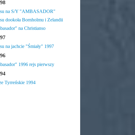
98
ejsu na S/Y "AMBASADOR"
jsu dookoła Bornholmu i Zelandii
asador" na Christianso
97
jsu na jachcie "Śmiały" 1997
96
asador" 1996 rejs pierwszy
94
e Tyrreńskie 1994