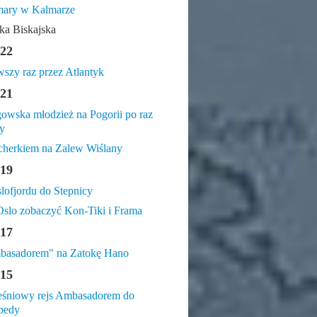
mary w Kalmarze
ka Biskajska
22
wszy raz przez Atlantyk
21
owska młodzież na Pogorii po raz
y
cherkiem na Zalew Wiślany
19
lofjordu do Stepnicy
slo zobaczyć Kon-Tiki i Frama
17
basadorem" na Zatokę Hano
15
śniowy rejs Ambasadorem do
pedy