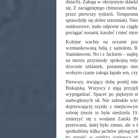
dniach). Załoga w okrojonym składz
się. Z zaciągniętego chmurami nieba
przez pierwszy tydzień. Temperat
sprawdziły się dobre sztormiaki. Nie
outdoorowe, mało odporne na ciągły
pociągać nosami, kaszleć i mieć nie
Kolejne wachty na oceanie poz
wzmiankowaną Julią z samolotu, R
Stanisławem. No i z Jackiem – najlep
na morzu przyniosły spokojną rut
dzwonie szklanek, porannego sta
wolnym czasie załoga łapała sen, czyt
Pierwszy, trwający dobę postój mi
Biskajską. Wszyscy z ulgą przyjęl
wypogadzać. Spacer po pięknym st
nadwątlonych sił. Nie zabrakło wiz
dojrzewającej szynki z miejscow
sobotę (może to była niedziela 
zmierzyć się z wodami Zatoki Bisk
przerwami, dalej było zimno, ale o 
spotkaliśmy kilka jachtów płynących
by przejść w pobliżu żaglowca i