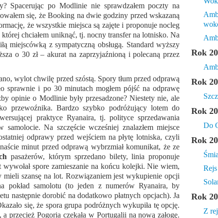
Wok
ły? Spacerując po Modlinie nie sprawdzałem poczty na
Amba
entowałem się, że Booking na dwie godziny przed wskazaną
wok
rmację, że wszystkie miejsca są zajęte i proponuje nocleg
której chciałem uniknąć, tj. nocny transfer na lotnisko. Na
Amba
iłą miejscówką z sympatyczną obsługą. Standard wyższy
Rok 20
iższa o 30 zł – akurat na zaprzyjaźnioną i polecaną przez
Amba
rano, wylot chwilę przed szóstą. Spory tłum przed odprawą
Rok 20
ło sprawnie i po 30 minutach mogłem pójść na odprawę
Szcz
żby opinie o Modlinie były przesadzone? Niestety nie, ale
ylko przewoźnika. Bardzo szybko podróżujący lotem do
Rok 20
ersującej praktyce Ryanaira, tj. polityce sprzedawania
Do O
 w samolocie. Na szczęście wcześniej znalazłem miejsce
tatniej odprawy przed wejściem na płytę lotniska, czyli
Rok 20
anaście minut przed odprawą wybrzmiał komunikat, że ze
Śmia
ich
pasażerów, którym sprzedano bilety, linia proponuje
 wywołał spore zamieszanie na końcu kolejki. Nie wiem,
Rejs
y mieli szansę na lot. Rozwiązaniem jest wykupienie opcji
Sola
 na pokład samolotu (to jeden z numerów Ryanaira, by
etu następnie dorobić na dodatkowo płatnych opcjach). Ja
Rok 20
Okazało się, że spora grupa podróżnych wykupiła tę opcję.
Z re
ot, a przecież Pogoria czekała w Portugalii na nową załogę.