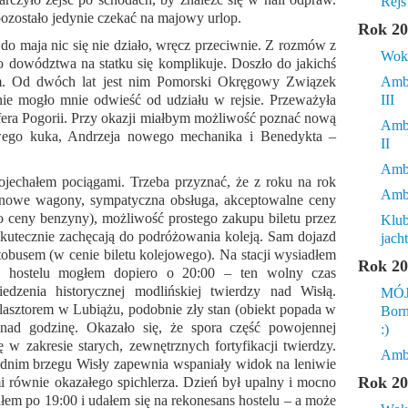
Rejs
ozostało jedynie czekać na majowy urlop.
Rok 20
 do maja nic się nie działo, wręcz przeciwnie. Z rozmów z
Wokó
 dowództwa na statku się komplikuje. Doszło do jakichś
. Od dwóch lat jest nim Pomorski Okręgowy Związek
Amba
 nie mogło mnie odwieść od udziału w rejsie. Przeważyła
III
osfera Pogorii. Przy okazji miałbym możliwość poznać nową
Amba
owego kuka, Andrzeja nowego mechanika i Benedykta –
II
Amba
jechałem pociągami. Trzeba przyznać, że z roku na rok
Amb
ej, nowe wagony, sympatyczna obsługa, akceptowalne ceny
 ceny benzyny), możliwość prostego zakupu biletu przez
Klub
kutecznie zachęcają do podróżowania koleją. Sam dojazd
jac
obusem (w cenie biletu kolejowego). Na stacji wysiadłem
Rok 20
w hostelu mogłem dopiero o 20:00 – ten wolny czas
dzenia historycznej modlińskiej twierdzy nad Wisłą.
MÓJ
asztorem w Lubiążu, podobnie zły stan (obiekt popada w
Born
onad godzinę. Okazało się, że spora część powojennej
:)
w zakresie starych, zewnętrznych fortyfikacji twierdzy.
Amba
dnim brzegu Wisły zapewnia wspaniały widok na leniwie
Rok 20
mi równie okazałego spichlerza. Dzień był upalny i mocno
ałem po 19:00 i udałem się na rekonesans hostelu – a może