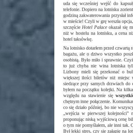
uda się wcześniej wejść do kapsu
telefonie. Dopiero na lotnisku zori
godziną zakwaterowania przysłał info
w mieście! Czyli w grę weszła opcja, 
szczęście
Hotel Palace
okazał się m
niż w hostelu na lotnisku, a cena n
hotel taksówkę.
Na lotnisko dotarłem przed czwartą 
bagażu, ale o dziwo wszystko posz
osobistą. Było miło i sprawnie. Czy
to już chyba nie wina lotniska t
Lizbony mieli się przekonać o bulw
większej ilości biletów niż miejsc
siedzące przy samych drzwiach do os
byłem na początku kolejki. Na kilk
względu na stawienie się
wszystk
chętnym inne połączenie. Komunikat
co się działo później, bo nie wszysc
„wejścia w pierwszej kolejności”
proponując niską wyjściową cenę bil
o tym nie pomyślałem, ale inni tak. 
Był lekki stres, czy się załapię na l