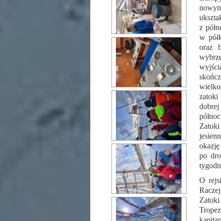
nowym
ukszta
z półn
w półk
oraz 
wybrzeż
wyjści
skońc
wielko
zatoki
dobre
północ
Zatok
jesie
okazję
po dro
tygodn
O rej
Racze
Zatoki
Tropez
kapit