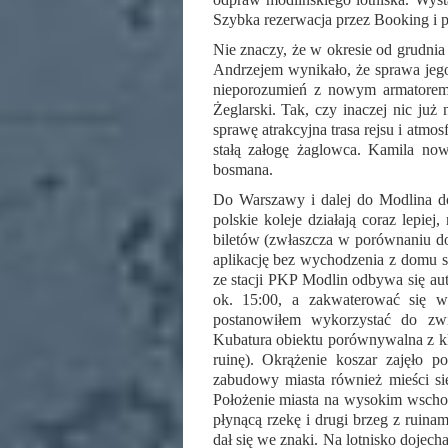
Szybka rezerwacja przez Booking i p
Nie znaczy, że w okresie od grudnia
Andrzejem wynikało, że sprawa jego
nieporozumień z nowym armatorem
Żeglarski. Tak, czy inaczej nic już
sprawę atrakcyjna trasa rejsu i atm
stałą załogę żaglowca. Kamila n
bosmana.
Do Warszawy i dalej do Modlina do
polskie koleje działają coraz lepi
biletów (zwłaszcza w porównaniu do
aplikację bez wychodzenia z domu s
ze stacji PKP Modlin odbywa się aut
ok. 15:00, a zakwaterować się 
postanowiłem wykorzystać do zwie
Kubatura obiektu porównywalna z kl
ruinę). Okrążenie koszar zajęło p
zabudowy miasta również mieści się 
Położenie miasta na wysokim wscho
płynącą rzekę i drugi brzeg z ruina
dał się we znaki. Na lotnisko dojech