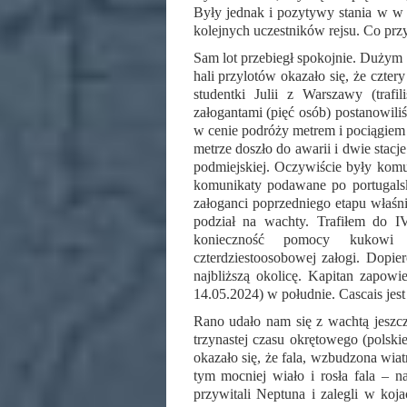
Były jednak i pozytywy stania w w
kolejnych uczestników rejsu. Co przy
Sam lot przebiegł spokojnie. Dużym
hali przylotów okazało się, że czter
studentki Julii z Warszawy (traf
załogantami (pięć osób) postanowili
w cenie podróży metrem i pociągiem (
metrze doszło do awarii i dwie stacj
podmiejskiej. Oczywiście były komu
komunikaty podawane po portugalsku
załoganci poprzedniego etapu właśni
podział na wachty. Trafiłem do 
konieczność pomocy kukowi 
czterdziestoosobowej załogi. Dopi
najbliższą okolicę. Kapitan zapowi
14.05.2024) w południe. Cascais jes
Rano udało nam się z wachtą jeszcz
trzynastej czasu okrętowego (polsk
okazało się, że fala, wzbudzona wiatr
tym mocniej wiało i rosła fala – n
przywitali Neptuna i zalegli w koja