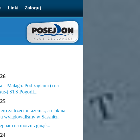
a
Linki
Zaloguj
26
a – Malaga. Pod żaglami (i na
ku:-) STS Pogorii...
25
ero za trzecim razem..., a i tak na
u wylądowaliśmy w Sassnitz.
ej nam na morzu zginąć...
24