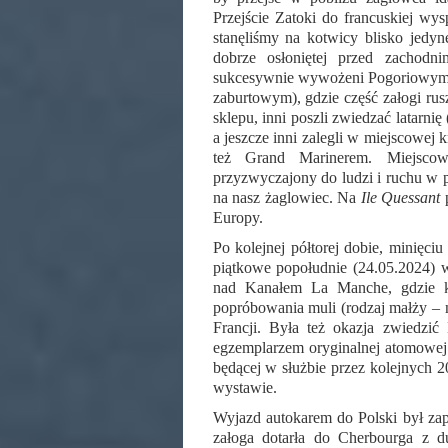
Przejście Zatoki do francuskiej wy
stanęliśmy na kotwicy blisko jedyn
dobrze osłoniętej przed zachodn
sukcesywnie wywożeni Pogoriowym r
zaburtowym), gdzie część załogi rus
sklepu, inni poszli zwiedzać latarnię
a jeszcze inni zalegli w miejscowej
też Grand Marinerem. Miejscow
przyzwyczajony do ludzi i ruchu w po
na nasz żaglowiec. Na
Ile Quessant
Europy.
Po kolejnej półtorej dobie, minię
piątkowe popołudnie (24.05.2024)
nad Kanałem La Manche, gdzie ko
popróbowania muli (rodzaj małży – 
Francji. Była też okazja zwiedz
egzemplarzem oryginalnej atomowe
będącej w służbie przez kolejnych 20
wystawie.
Wyjazd autokarem do Polski był zap
załoga dotarła do Cherbourga z 