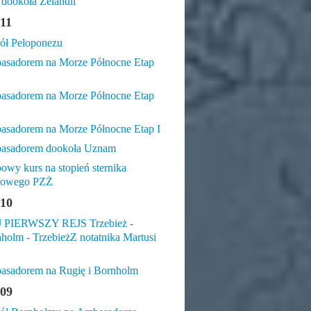
 dookoła Zelandii
11
ł Peloponezu
sadorem na Morze Północne Etap
sadorem na Morze Północne Etap
sadorem na Morze Północne Etap I
asadorem dookoła Uznam
owy kurs na stopień sternika
htowego PZŻ
10
 PIERWSZY REJS Trzebież -
holm - TrzebieżZ notatnika Martusi
sadorem na Rugię i Bornholm
09