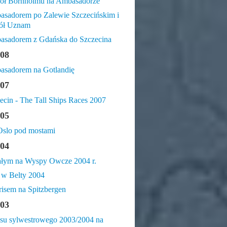
ół Bornholmu na Ambasadorze
sadorem po Zalewie Szczecińskim i
ół Uznam
sadorem z Gdańska do Szczecina
08
sadorem na Gotlandię
07
ecin - The Tall Ships Races 2007
05
slo pod mostami
04
łym na Wyspy Owcze 2004 r.
 w Belty 2004
risem na Spitzbergen
03
jsu sylwestrowego 2003/2004 na