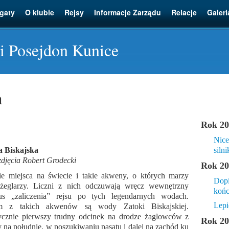
gaty
O klubie
Rejsy
Informacje Zarządu
Relacje
Galeri
i Posejdon Kunice
a
Rok 20
Nice
a Biskajska
silni
 zdjęcia Robert Grodecki
Rok 20
ie miejsca na świecie i takie akweny, o których marzy
Dopi
 żeglarzy. Liczni z nich odczuwają wręcz wewnętrzny
końc
us „zaliczenia” rejsu po tych legendarnych wodach.
Lepi
m z takich akwenów są wody Zatoki Biskajskiej.
ycznie pierwszy trudny odcinek na drodze żaglowców z
Rok 20
 na południe, w poszukiwaniu pasatu i dalej na zachód ku