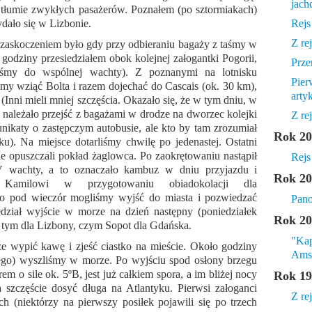
jach
 tłumie zwykłych pasażerów. Poznałem (po sztormiakach)
dało się w Lizbonie.
Rejs
Z re
 zaskoczeniem było gdy przy odbieraniu bagaży z taśmy w
y godziny przesiedziałem obok kolejnej załogantki Pogorii,
Prze
iliśmy do wspólnej wachty). Z poznanymi na lotnisku
Pier
śmy wziąć Bolta i razem dojechać do Cascais (ok. 30 km),
arty
Inni mieli mniej szczęścia. Okazało się, że w tym dniu, w
e należało przejść z bagażami w drodze na dworzec kolejki
Z re
nikaty o zastępczym autobusie, ale kto by tam zrozumiał
Rok 20
). Na miejsce dotarliśmy chwilę po jedenastej. Ostatni
e opuszczali pokład żaglowca. Po zaokrętowaniu nastąpił
Rejs
IV wachty, a to oznaczało kambuz w dniu przyjazdu i
Rok 20
Kamilowi w przygotowaniu obiadokolacji dla
ero pod wieczór mogliśmy wyjść do miasta i pozwiedzać
Pano
edział wyjście w morze na dzień następny (poniedziałek
Rok 20
t tym dla Lizbony, czym Sopot dla Gdańska.
"Kap
e wypić kawę i zjeść ciastko na mieście. Około godziny
Ams
iego) wyszliśmy w morze. Po wyjściu spod osłony brzegu
em o sile ok. 5ºB, jest już całkiem spora, a im bliżej nocy
Rok 19
a szczęście dosyć długa na Atlantyku. Pierwsi załoganci
Z re
ch (niektórzy na pierwszy posiłek pojawili się po trzech