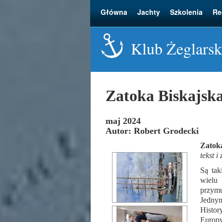
Główna
Jachty
Szkolenia
Re
Klub Żeglarsk
Zatoka Biskajsk
maj 2024
Autor: Robert Grodecki
Zatok
tekst i
Są tak
wielu
przym
Jedny
Histor
Europy