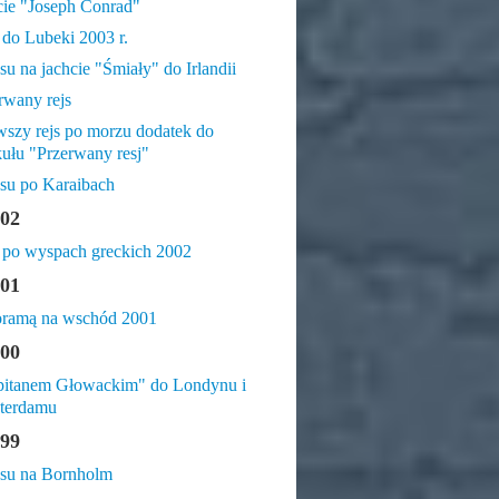
cie "Joseph Conrad"
 do Lubeki 2003 r.
jsu na jachcie "Śmiały" do Irlandii
rwany rejs
wszy rejs po morzu dodatek do
kułu "Przerwany resj"
jsu po Karaibach
02
 po wyspach greckich 2002
01
ramą na wschód 2001
00
itanem Głowackim" do Londynu i
terdamu
99
jsu na Bornholm