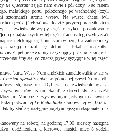
spy
Ile Quessant
zajęło nam dwie i pół doby. Nad ranem
ego, malutkiego portu, położonego po wschodniej (czyli
imi sztormami) stronie wyspy. Na wyspę chętni byli
ibem (rodzaj hybrydowej łodzi z przyczepnym silnikiem
zyła na zwiedzanie wyspy, część ruszyła na poszukiwanie
 (jedną z najstarszych w tej części francuskiego wybrzeża),
 knajpce, delektując się francuskim winem, Calvadosem czy
ą atrakcją okazał się delfin – lokalna maskotka,
rcie. Zupełnie oswojony i asystujący przy transporcie z i
przekonaliśmy się, co znaczą pływy syzygijne
w tej części
ciu prawą burtą Wysp Normandzkich zameldowaliśmy się w
 w
Cherbourg-en-Cotentin
, w północnej części Normandii,
ńczył się nasz rejs. Był czas na zwiedzenie miasta,
nazywanych również omułkami), z których słynie ta część
ić Muzeum Morskie z wystawionym jedynym na świecie
j łodzi podwodnej
Le Redoutable
zbudowanej w 1967 r. i
 lat, by stać się następnie najsłynniejszym eksponatem na
lanowany na sobotę, na godzinę 17:00, niestety następna
dużym opóźnieniem, a kierowcy musieli mieć 8 godzin