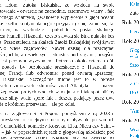
Kal
 lądom. Zatoka Biskajska, ze względu na swoje
łtowanie - otwarcie na zachodnie, sztormowe wiatry i fale
Zato
ocnego Atlantyku, gwałtowne wypłycenie z głębi oceanu
Rok 20
ę szelfu kontynentalnego sprzyjającą spiętrzaniu się fal
barierę na wschodzie i południu w postaci skalnego
Pier
a Francji i Hiszpanii, często stawała się istną pułapką bez
Rok 20
a. Przez stulecia na skałach Zatoki Biskajskiej swój żywot
zyło wiele żaglowców. Nawet dzisiaj dla przeciętnej
Głog
ści jachtu, a i większych jednostek pod żaglami, przejście
wtór
 jest pewnym wyzwaniem. Potrzeba około czterech dób
Szte
j pogody by bezpiecznie przeskoczyć z Hiszpanii do
nej Francji (lub odwrotnie) ponad otwartą „paszczą”
Rok 20
i Biskajskiej. Szczególnie trudne jest to w okresie
Z Os
nnych i zimowych sztormów znad Atlantyku. Ja miałem
 żeglować po tych wodach w maju, ale i tak spotkaliśmy
Do O
dze silny wiatr, spore fale i deszcz padający przez dwa
Rok 20
ie z krótkimi przerwami – ale po kolei.
"Am
sie na żaglowcu STS Pogoria pomyślałem zimą 2023 r.
j myślałem o kolejnym spokojnym pływaniu po wodach
Rok 20
 Genueńskiej, pomiędzy Korsyką, Elbą, Niceą czy Saint –
Wrze
 – jak w poprzednich rejsach z głogowską młodzieżą pod
Kłaj
anem Andrzejem Ziajką. Niestety, jak się okazało na