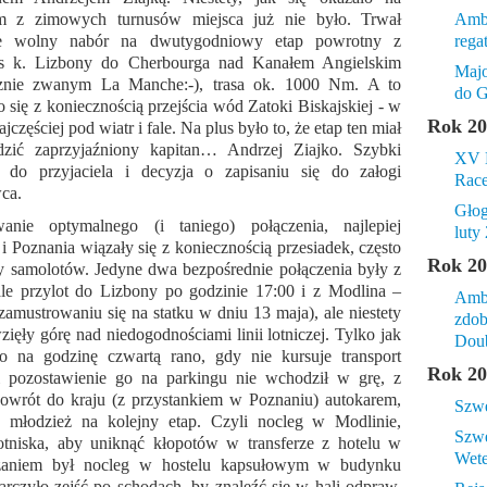
m z zimowych turnusów miejsca już nie było. Trwał
Amba
ie wolny nabór na dwutygodniowy etap powrotny z
rega
is k. Lizbony do Cherbourga nad Kanałem Angielskim
Majo
cznie zwanym La Manche:-), trasa ok. 1000 Nm. A to
do G
o się z koniecznością przejścia wód Zatoki Biskajskiej - w
Rok 20
jczęściej pod wiatr i fale. Na plus było to, że etap ten miał
dzić zaprzyjaźniony kapitan… Andrzej Ziajko. Szybki
XV B
n do przyjaciela i decyzja o zapisaniu się do załogi
Rac
ca.
​Gło
nie optymalnego (i taniego) połączenia, najlepiej
luty 
i Poznania wiązały się z koniecznością przesiadek, często
Rok 20
samolotów. Jedyne dwa bezpośrednie połączenia były z
e przylot do Lizbony po godzinie 17:00 i z Modlina –
Amba
zamustrowaniu się na statku w dniu 13 maja), ale niestety
zdob
ięły górę nad niedogodnościami linii lotniczej. Tylko jak
Doub
o na godzinę czwartą rano, gdy nie kursuje transport
Rok 20
 pozostawienie go na parkingu nie wchodził w grę, z
wrót do kraju (z przystankiem w Poznaniu) autokarem,
Szwe
ć młodzież na kolejny etap. Czyli nocleg w Modlinie,
Szwe
 lotniska, aby uniknąć kłopotów w transferze z hotelu w
Wet
zaniem był nocleg w hostelu kapsułowym w budynku
rczyło zejść po schodach, by znaleźć się w hali odpraw.