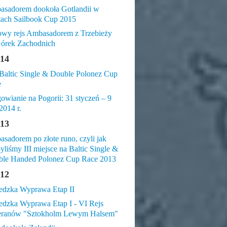
sadorem dookoła Gotlandii w
tach Sailbook Cup 2015
wy rejs Ambasadorem z Trzebieży
órek Zachodnich
14
altic Single & Double Polonez Cup
e
gowianie na Pogorii: 31 styczeń – 9
2014 r.
13
sadorem po złote runo, czyli jak
yliśmy III miejsce na Baltic Single &
le Handed Polonez Cup Race 2013
12
dzka Wyprawa Etap II
dzka Wyprawa Etap I - VI Rejs
eranów "Sztokholm Lewym Halsem"