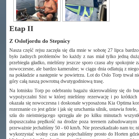
Etap II
Z Oslofjordu do Stepnicy
Nasza część rejsu zaczęła się dla mnie w sobotę 27 lipca bard
było żadnych problemów bo każdy z nas miał tylko jedną dużą
przebiegła gładko, mieliśmy jeszcze sporo czasu aby spokojnie
nowoczesne, ale bardzo kameralne; w ciągu dnia odlatują z niego 
na pokładzie a następnie w powietrzu. Lot do Oslo Torp trwał 
góry całą naszą powrotną dwutygodniową trasę.
Na lotnisku Torp po odebraniu bagażu skierowaliśmy się do 
wypożyczalni Sixt w której mieliśmy rezerwację i po krótki
okazała się nowoczesna i doskonale wyposażona Kia Optima kom
rozeznanie co jest gdzie i jak się uruchamia silnik, ustawia fote
szła do nieistniejącego sprzęgła ale po kilku minutach wszy
dopuszczalna prędkość na drodze poza terenem zabudowanym t
przeważnie jechaliśmy 50 - 60 km/h. Nie przeszkadzało nam to; ni
wykorzystać wolny czas nie pojechaliśmy prosto do Horten gdzi