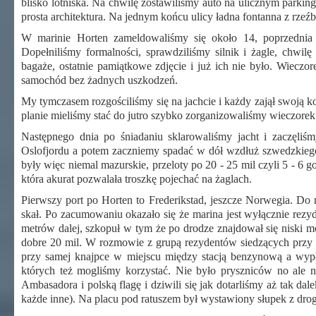
blisko lotniska. Na chwilę zostawiliśmy auto na ulicznym parkin
prosta architektura. Na jednym końcu ulicy ładna fontanna z rzeź
W marinie Horten zameldowaliśmy się około 14, poprzednia z
Dopełniliśmy formalności, sprawdziliśmy silnik i żagle, chwil
bagaże, ostatnie pamiątkowe zdjęcie i już ich nie było. Wieczo
samochód bez żadnych uszkodzeń.
My tymczasem rozgościliśmy się na jachcie i każdy zajął swoją ko
planie mieliśmy stać do jutro szybko zorganizowaliśmy wieczorek
Następnego dnia po śniadaniu sklarowaliśmy jacht i zaczęliśm
Oslofjordu a potem zaczniemy spadać w dół wzdłuż szwedzkiego 
były więc niemal mazurskie, przeloty po 20 - 25 mil czyli 5 - 6
która akurat pozwalała troszkę pojechać na żaglach.
Pierwszy port po Horten to Frederikstad, jeszcze Norwegia. D
skał. Po zacumowaniu okazało się że marina jest wyłącznie rezy
metrów dalej, szkopuł w tym że po drodze znajdował się niski mo
dobre 20 mil. W rozmowie z grupą rezydentów siedzących przy 
przy samej knajpce w miejscu między stacją benzynową a wyp
których też mogliśmy korzystać. Nie było pryszniców no ale 
Ambasadora i polską flagę i dziwili się jak dotarliśmy aż tak d
każde inne). Na placu pod ratuszem był wystawiony słupek z drogo