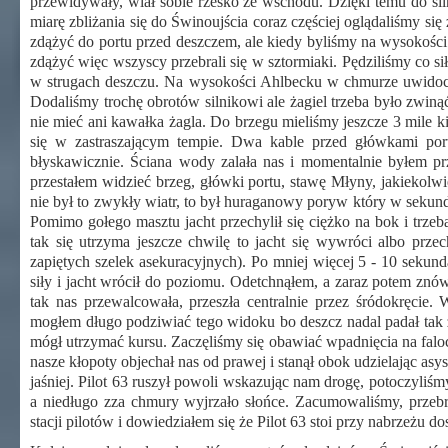
przewidywały, wiał sobie rześko ze wschodu. Dzięki temu do s
miarę zbliżania się do Świnoujścia coraz częściej oglądaliśmy się
zdążyć do portu przed deszczem, ale kiedy byliśmy na wysokośc
zdążyć więc wszyscy przebrali się w sztormiaki. Pędziliśmy co si
w strugach deszczu. Na wysokości Ahlbecku w chmurze uwidoczni
Dodaliśmy trochę obrotów silnikowi ale żagiel trzeba było zwinąć
nie mieć ani kawałka żagla. Do brzegu mieliśmy jeszcze 3 mile ki
się w zastraszającym tempie. Dwa kable przed główkami portu
błyskawicznie. Ściana wody zalała nas i momentalnie byłem p
przestałem widzieć brzeg, główki portu, stawę Młyny, jakiekolwi
nie był to zwykły wiatr, to był huraganowy poryw który w sekundę
Pomimo gołego masztu jacht przechylił się ciężko na bok i trze
tak się utrzyma jeszcze chwilę to jacht się wywróci albo prze
zapiętych szelek asekuracyjnych). Po mniej więcej 5 - 10 sekunda
siły i jacht wrócił do poziomu. Odetchnąłem, a zaraz potem znów
tak nas przewalcowała, przeszła centralnie przez śródokręcie
mogłem długo podziwiać tego widoku bo deszcz nadal padał tak że
mógł utrzymać kursu. Zaczęliśmy się obawiać wpadnięcia na faloc
nasze kłopoty objechał nas od prawej i stanął obok udzielając asyst
jaśniej. Pilot 63 ruszył powoli wskazując nam drogę, potoczyliś
a niedługo zza chmury wyjrzało słońce. Zacumowaliśmy, przebra
stacji pilotów i dowiedziałem się że Pilot 63 stoi przy nabrzeżu