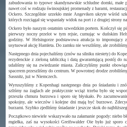
zabudowania to typowe skandynawskie schludne domki, małe prz
nawet coś w rodzaju świnoujskiej promenady z barami, restaurac
Ockero. Szczególnie urzekło mnie Angeviken ukryte wśród szk
których rozciągał się wspaniały widok na port i z drugiej strony 
Ockero było naszym ostatnim szwedzkim portem. Kończył się pie
pierwszy nocny przelot w tym rejsie, cumując w duńskim Hels
godziny. W Helsingorze podstawowa atrakcja to imponujący 
usytuował akcję Hamleta. Do zamku nie weszliśmy, ale zrobiliś
Następnego dnia pojechaliśmy (znów na silniku niestety) do Kope
rezydenckie z zieloną tabliczką i datą gwarantującą postój do 
udaliśmy się na zwiedzanie miasta. Zaliczyliśmy punkt obowiąz
spacerem przeszliśmy do centrum. W powrotnej drodze zrobiliśm
Sassnitz, już w Niemczech.
Wyruszyliśmy z Kopenhagi następnego dnia po śniadaniu i znó
szliśmy na żaglach ale praktycznie wciąż trzeba było się wsp
przeszła chmura burzowa i sporo się błyskało. Po zacumowaniu
spokojny, ale wieczów i kolejne dni mają być burzowe. Zdecyd
burzami. Szybko zjedliśmy śniadanie i jeszcze skok do najbliższeg
Początkowo niewiele wskazywało na załamanie pogody: niebo błęki
mgiełka, zaś na wysokości Greifswalder Oie było już sporo c