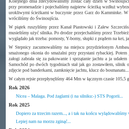
Kolejnego dnia zdecydowaliśmy zostać cały dzień w Świnoujś
przy promenadzie i pojechaliśmy najpierw ścieżką wzdłuż wybrz
urokliwymi ścieżkami w buczynie przez Garz do Kamminke. W K
wróciliśmy do Świnoujścia.
W piątek ruszyliśmy przez Kanał Piastowski i Zalew Szczecińs
musieliśmy użyć silnika. Po drodze przejechaliśmy przez Trzebi
wyglądało jak trzeba: pomosty, Y-bomy, słupki z prądem na kei, j
W Stepnicy zacumowaliśmy na miejscu przydzielonym Ambasad
smażonego okonia do smażalni przy przystani rybackiej. Potem j
załogi zabrała się za pakowanie i sprzątanie jachtu a ja udałe
Samochód po dwóch tygodniach stał jak go zostawiłem, silnik 
zdjęcie pod banderkami, zamknięcie jachtu, klucz do bosmanatu... 
W całym rejsie przepłynęliśmy 464 Mm w łącznym czasie 105,5 god
Rok 2026
Nicea – Malaga. Pod żaglami (i na silniku:-) STS Pogorii...
Rok 2025
Dopiero za trzecim razem..., a i tak na końcu wylądowaliśmy 
Lepiej nam na morzu zginąć...