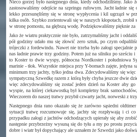
Nieco gorzej było następnego dnia, kiedy odchodziliśmy. Jako że 
zastosowaliśmy odejście na szpringu rufowym. Jacht ładnie się
lekko przesunęliśmy się w stronę wypłycenia i kil ugrzązł w 
kilka osób. Szybko zorientowali się w naszych kłopotach, zrobił s
w stronę pomostu, na głębszą wodę. Podziękowaliśmy pięknie za p
Jako że wiatru praktycznie nie było, zatrzymaliśmy jacht i oddal
pół godziny udało mu się złowić zero sztuk, po czym odpaliliśm
trójeczki z fordewindu. Nawet nie trzeba było załogi specjalni
nas ładnie prawie trzy godziny. Potem już na silniku po sześciu
to Koster to dwie wyspy, północna Nordkoster i południowa Syd
marinie - tłok. Wszystkie miejsca przy Y-bomach zajęte, jedyna s
minimum trzy jachty, tylko jedna dwa. Zdecydowaliśmy się więc 
sympatyczną Szwedkę razem z którą były chyba jeszcze dwie dzi
więc zdecydowaliśmy się zostać jeden dzień na Koster aby go
wyspie, na której ciekawostką był kompletny brak samochodów
Wieczorem do naszej tratwy przybił czwarty jacht, norweski z tr
Następnego dnia rano okazało się że zarówno sąsiedni oldtimer
sytuacji tratwę rozcumowuje się, jachty się rozpływają i ci
przypadku załogi z jachtów odchodzących upierały się aby zrobi
następnie przybrzeżny wysuną się do tyłu a my po prostu przyc
dobre i wiatr był dopychający ale uznałem że Szwedzi jako doświa