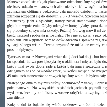
Manewr zaczął się tak jak planowano: odepchnęliśmy się od Szw
nie brały udziału w manewrach albo nie było ich w ogóle na ł
zauważyłem oldtimera pędzącego całą naprzód dziobem w następ
zdaniem rozpędził się do dobrych 2.5 - 3 węzłów. Szwedka biegła 
Zewnętrzny jacht z sąsiedniej tratwy został staranowany i dob
głębokim wgnieceniu. Gdyby uderzył w burtę, byłaby spora dziu
się procedury spisywania szkody. Później Norweg mówił mi że jak
biegu naprzód i pobiegła ją rozplątać. No i nie zdążyła, a przy 
temblaku. Niewątpliwie bardzo doświadczona i sprawna żeglarka,
sytuacji silnego wiatru. Trzeba przyznać że miała też twardy c
prostu odpłynęła.
Tymczasem nas z Norwegami wiatr dalej dociskał do jachtu brz
bo sąsiednia tratwa powiększyła się o oldtimera i miejsca było duż
każdy miał swoją dobrą radę a każda była inna i sprzeczna z 
odciągnięto nas od Szwedów którzy w końcu mając dużo miejsca 
45 minutach manewrów portowych byliśmy wolni. Ja byłem cały 
Następnego dnia to my musieliśmy odcumować z tratwy. Poprosił
pole manewru. Na wszystkich sąsiednich jachtach pojawili s
wydarzeń, lecz my zrobiliśmy wzorowe odejście na szpringu dzi
zmyśliłem).
Kolejne dni to bujanie się wśród szkierów z krótkimi dzienn