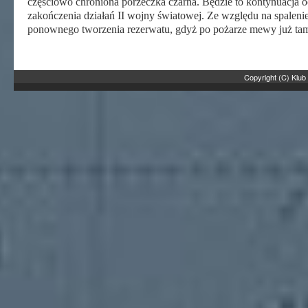
częściowo chroniona porzeczka czarna. Będzie to kontynuacja o
zakończenia działań II wojny światowej. Ze względu na spalen
ponownego tworzenia rezerwatu, gdyż po pożarze mewy już tam 
Copyright (C) Klub