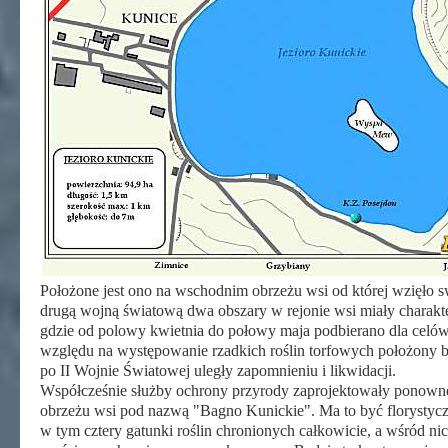
Położone jest ono na wschodnim obrzeżu wsi od której wzięło sw
drugą wojną światową dwa obszary w rejonie wsi miały charak
gdzie od polowy kwietnia do połowy maja podbierano dla celów 
względu na występowanie rzadkich roślin torfowych położony b
po II Wojnie Światowej uległy zapomnieniu i likwidacji.
Współcześnie służby ochrony przyrody zaprojektowały ponowne
obrzeżu wsi pod nazwą "Bagno Kunickie". Ma to być florystycz
w tym cztery gatunki roślin chronionych całkowicie, a wśród nich