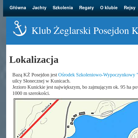
Główna
Jachty
Szkolenia
Regaty
O klubie
Rejsy
Klub Żeglarski Posejdon 
Lokalizacja
Bazą KŻ Posejdon jest
Ośrodek Szkoleniowo-Wypoczynkowy "
uilcy Słonecznej w Kunicach.
Jezioro Kunickie jest największym, bo zajmującym ok. 95 ha pow
1000 m szerokości.