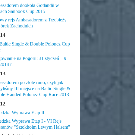
sadorem dookoła Gotlandii w
tach Sailbook Cup 2015
wy rejs Ambasadorem z Trzebieży
órek Zachodnich
14
altic Single & Double Polonez Cup
e
gowianie na Pogorii: 31 styczeń – 9
2014 r.
13
sadorem po złote runo, czyli jak
yliśmy III miejsce na Baltic Single &
le Handed Polonez Cup Race 2013
12
dzka Wyprawa Etap II
dzka Wyprawa Etap I - VI Rejs
eranów "Sztokholm Lewym Halsem"