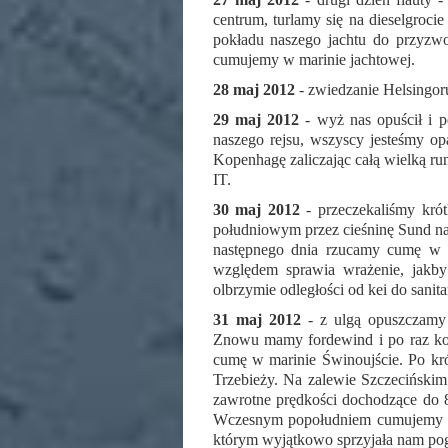
centrum, turlamy się na dieselgro
pokładu naszego jachtu do przyzwo
cumujemy w marinie jachtowej.
28 maj 2012
- zwiedzanie Helsingor
29 maj 2012
- wyż nas opuścił i p
naszego rejsu, wszyscy jesteśmy o
Kopenhagę zaliczając całą wielką ru
IT.
30 maj 2012
- przeczekaliśmy kró
południowym przez cieśninę Sund na B
następnego dnia rzucamy cumę w 
względem sprawia wrażenie, jakby 
olbrzymie odległości od kei do sanita
31 maj 2012
- z ulgą opuszczamy 
Znowu mamy fordewind i po raz kol
cumę w marinie Świnoujście. Po kr
Trzebieży. Na zalewie Szczecińskim
zawrotne prędkości dochodzące do 8
Wczesnym popołudniem cumujemy w
którym wyjątkowo sprzyjała nam pogo