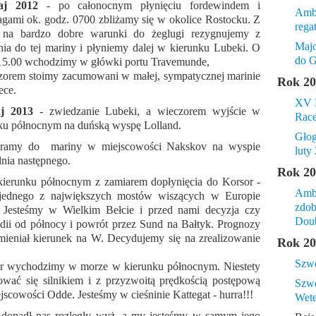
aj 2012
- po całonocnym płynięciu fordewindem i
Amba
agami ok. godz. 0700 zbliżamy się w okolice Rostocku. Z
rega
 na bardzo dobre warunki do żeglugi rezygnujemy z
Majo
nia do tej mariny i płyniemy dalej w kierunku Lubeki. O
do G
15.00 wchodzimy w główki portu Travemunde,
zorem stoimy zacumowani w małej, sympatycznej marinie
Rok 20
ece.
XV B
j 2013
- zwiedzanie Lubeki, a wieczorem wyjście w
Rac
ku północnym na duńską wyspę Lolland.
​Gło
ieramy do mariny w miejscowości Nakskov na wyspie
luty 
dnia następnego.
Rok 20
ierunku północnym z zamiarem dopłynięcia do Korsor -
Amba
o jednego z największych mostów wiszących w Europie
zdob
 Jesteśmy w Wielkim Bełcie i przed nami decyzja czy
Doub
ndii od północy i powrót przez Sund na Bałtyk. Prognozy
zmieniał kierunek na W. Decydujemy się na zrealizowanie
Rok 20
Szwe
or wychodzimy w morze w kierunku północnym. Niestety
tować się silnikiem i z przyzwoitą prędkością postępową
Szwe
cowości Odde. Jesteśmy w cieśninie Kattegat - hurra!!!
Wet
 - dopadł nas rozległy wyż, a my jesteśmy w samym jego