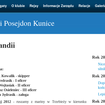
gaty
O klubie
Rejsy
Informacje Zarządu
Relacje
Galeri
i Posejdon Kunice
andii
Rok 20
Nice
a:
silni
Rok 20
 Kowalik - skipper
edrasik - I oficer
Dopi
Wojtasiak - II oficer
końc
z Osieleniec - III oficer
Lepi
 Jędrasik - załoga
Rok 20
j 2012
- ruszamy z mariny w Trzebieży w kierunku