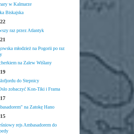
mary w Kalmarze
ka Biskajska
22
wszy raz przez Atlantyk
21
owska młodzież na Pogorii po raz
y
cherkiem na Zalew Wiślany
19
lofjordu do Stepnicy
slo zobaczyć Kon-Tiki i Frama
17
basadorem" na Zatokę Hano
15
śniowy rejs Ambasadorem do
pedy