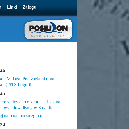
a
Linki
Zaloguj
26
a – Malaga. Pod żaglami (i na
ku:-) STS Pogorii...
25
ero za trzecim razem..., a i tak na
u wylądowaliśmy w Sassnitz.
ej nam na morzu zginąć...
24