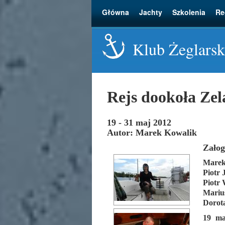
Główna
Jachty
Szkolenia
Re
Klub Żeglarsk
Rejs dookoła Zel
19 - 31 maj 2012
Autor: Marek Kowalik
Załog
Marek
Piotr J
Piotr 
Marius
Dorota
19 ma