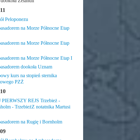
 dookoła Zelandii
11
ł Peloponezu
sadorem na Morze Północne Etap
sadorem na Morze Północne Etap
sadorem na Morze Północne Etap I
asadorem dookoła Uznam
owy kurs na stopień sternika
htowego PZŻ
10
 PIERWSZY REJS Trzebież -
holm - TrzebieżZ notatnika Martusi
sadorem na Rugię i Bornholm
09