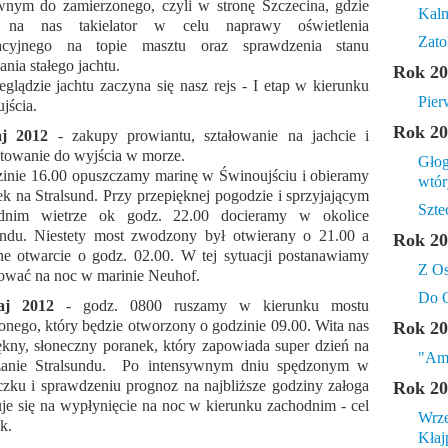
wnym do zamierzonego, czyli w stronę Szczecina, gdzie
Kal
 na nas takielator w celu naprawy oświetlenia
Zato
acyjnego na topie masztu oraz sprawdzenia stanu
nia stałego jachtu.
Rok 20
eglądzie jachtu zaczyna się nasz rejs - I etap w kierunku
Pier
jścia.
Rok 20
j 2012
- zakupy prowiantu, ształowanie na jachcie i
towanie do wyjścia w morze.
Głog
inie 16.00 opuszczamy marinę w Świnoujściu i obieramy
wtór
ek na Stralsund. Przy przepięknej pogodzie i sprzyjającym
Szte
dnim wietrze ok godz. 22.00 docieramy w okolice
undu. Niestety most zwodzony był otwierany o 21.00 a
Rok 20
ne otwarcie o godz. 02.00. W tej sytuacji postanawiamy
Z Os
wać na noc w marinie Neuhof.
Do O
aj 2012
- godz. 0800 ruszamy w kierunku mostu
nego, który będzie otworzony o godzinie 09.00. Wita nas
Rok 20
ękny, słoneczny poranek, który zapowiada super dzień na
"Am
zanie Stralsundu. Po intensywnym dniu spędzonym w
czku i sprawdzeniu prognoz na najbliższe godziny załoga
Rok 20
je się na wypłynięcie na noc w kierunku zachodnim - cel
Wrze
k.
Kłaj