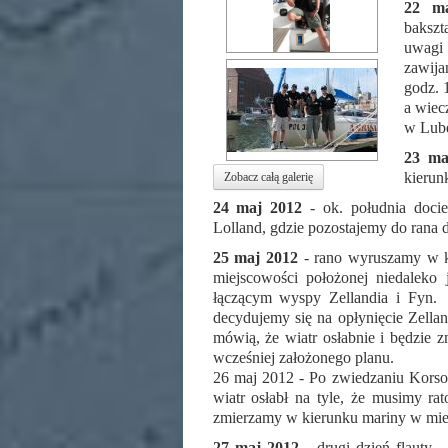
22 m
bakszt
uwagi
zawija
godz. 
a wiec
w Lub
23 ma
kierun
Zobacz całą galerię
24 maj 2012
- ok. południa doc
Lolland, gdzie pozostajemy do rana 
25 maj 2012
- rano wyruszamy w k
miejscowości położonej niedalek
łączącym wyspy Zellandia i Fyn.
decydujemy się na opłynięcie Zella
mówią, że wiatr osłabnie i będzie 
wcześniej założonego planu.
26 maj 2012 - Po zwiedzaniu Kors
wiatr osłabł na tyle, że musimy ra
zmierzamy w kierunku mariny w miejs
27 maj 2012
- drugi dzień flauty