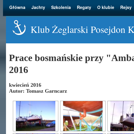
Główna
Jachty
Szkolenia
Regaty
O klubie
Rejsy
Klub Żeglarski Posejdon 
Prace bosmańskie przy "Amba
2016
kwiecień 2016
Autor: Tomasz Garncarz